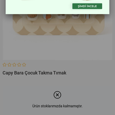
Capy Bara Çocuk Takma Tırnak
Ürün stoklarımızda kalmamıştır.