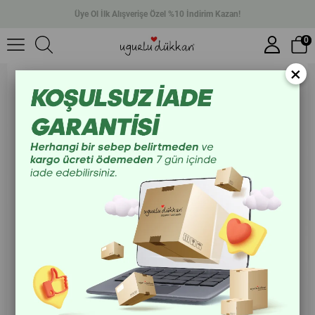
Üye Ol İlk Alışverişe Özel %10 İndirim Kazan!
Capy Bara Çocuk Takma Tırnak
0
×