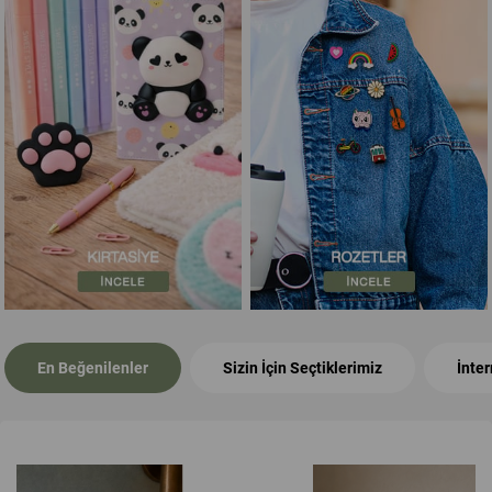
En Beğenilenler
Sizin İçin Seçtiklerimiz
İnte