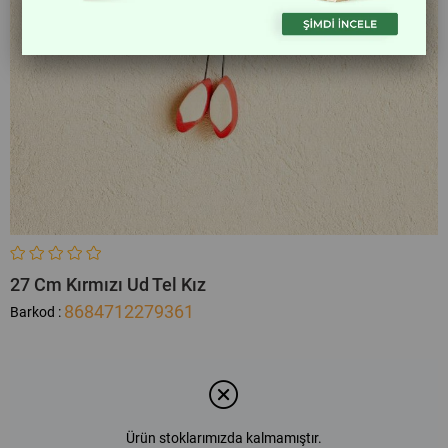
27 Cm Kırmızı Ud Tel Kız
8684712279361
Barkod
:
Ürün stoklarımızda kalmamıştır.