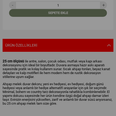
SEPETE EKLE
ÜRÜN ÖZELLIKLERI
25 cm ölçüsü
ile antre, salon, çocuk odası, mutfak veya kapı arkası
dekorasyonu için ideal bir boyuttadır. Duvara asmaya hazır askı aparatı
sayesinde pratik ve kolay kullanım sunar. Sıcak ahşap tonları, beyaz kanat
detayları ve kalp motifleri ile hem modern hem de rustik dekorasyon
stillerine uyum sağlar.
Ahşap melek duvar dekoru; yeni ev hediyesi, ev hediyesi, doğum günü
hediyesi veya anlamlı bir hediye alternatifi arayanlar için şık bir seçimdir.
Minimal, bohem ve country tarz dekorasyonla rahatlıkla kombinlenebilir. El
yapımı dokusu sayesinde her ürün kendine özgü doğal ahşap damar izleri
taşır. Evinizin enerjisini yükselten, zarif ve anlamlı bir duvar süsü arıyorsanız,
bu 25 cm ahşap melek tam size göre.